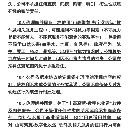
失，公司不承担任何直接、间接、附带、特别、衍生性或惩
罚性的赔偿责任。
10.3 你理解并同意，在使用“山高聚慧-数字化收运”软
件及相关服务过程中，可能遇到不可抗力等因素（不可抗力
是指不能预见、不能克服并不能避免的客观事件），包括但
不限于自然灾害(如洪水、地震、台风等)、政府行为、战
争、罢工、骚动、暴乱等。出现不可抗力情况时，公司将努
力在第一时间及时修复，但因不可抗力造成的损失，公司在
法律法规范围内免于承担责任。
10.4 公司依据本协议约定获得处理违法违规内容的权
利，该权利不构成公司的义务或承诺，公司不能保证及时发
现违法行为或进行相应处理。
10.5 你理解并同意，关于“山高聚慧-数字化收运”软件
及相关服务，公司不提供任何种类的明示或暗示担保或条
件，包括但不限于商业适售性、特定用途适用性等。你
对“山高聚慧-数字化收运”软件及相关服务的使用行为需自