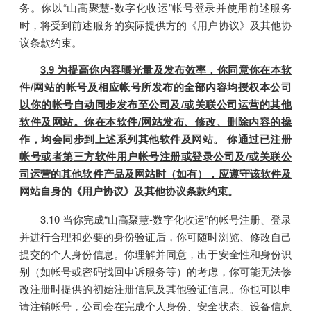
务。你以“山高聚慧-数字化收运”帐号登录并使用前述服务
时，将受到前述服务的实际提供方的《用户协议》及其他协
议条款约束。
3.9 为提高你内容曝光量及发布效率，你同意你在本软
件/网站的帐号及相应帐号所发布的全部内容均授权本公司
以你的帐号自动同步发布至公司及/或关联公司运营的其他
软件及网站。你在本软件/网站发布、修改、删除内容的操
作，均会同步到上述系列其他软件及网站。 你通过已注册
帐号或者第三方软件用户帐号注册或登录公司及/或关联公
司运营的其他软件产品及网站时（如有），应遵守该软件及
网站自身的《用户协议》及其他协议条款约束。
3.10 当你完成“山高聚慧-数字化收运”的帐号注册、登录
并进行合理和必要的身份验证后，你可随时浏览、修改自己
提交的个人身份信息。你理解并同意，出于安全性和身份识
别（如帐号或密码找回申诉服务等）的考虑，你可能无法修
改注册时提供的初始注册信息及其他验证信息。你也可以申
请注销帐号，公司会在完成个人身份、安全状态、设备信息