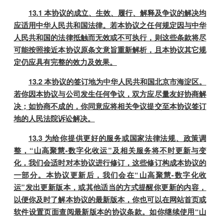
13.1 本协议的成立、生效、履行、解释及争议的解决均
应适用中华人民共和国法律。若本协议之任何规定因与中华
人民共和国的法律抵触而无效或不可执行，则这些条款将尽
可能按照接近本协议原条文意旨重新解析，且本协议其它规
定仍应具有完整的效力及效果。
13.2 本协议的签订地为中华人民共和国北京市海淀区。
若你因本协议与公司发生任何争议，双方应尽量友好协商解
决；如协商不成的，你同意应将相关争议提交至本协议签订
地的人民法院诉讼解决。
13.3 为给你提供更好的服务或国家法律法规、政策调
整，“山高聚慧-数字化收运”及相关服务将不时更新与变
化，我们会适时对本协议进行修订，这些修订构成本协议的
一部分。本协议更新后，我们会在“山高聚慧-数字化收
运”发出更新版本，或其他适当的方式提醒你更新的内容，
以便你及时了解本协议的最新版本，你也可以在网站首页或
软件设置页面查阅最新版本的协议条款。如你继续使用“山