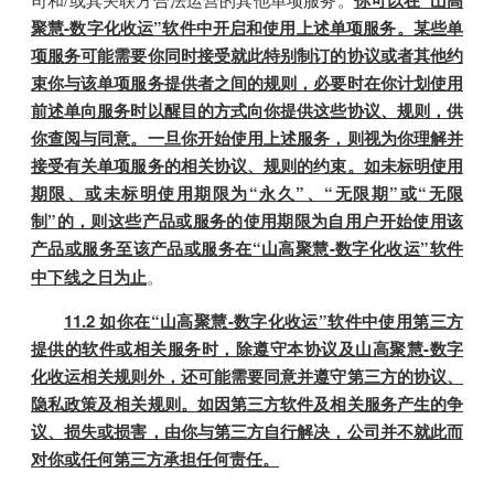
你可以在“山高
聚慧-数字化收运”软件中开启和使用上述单项服务。某些单
项服务可能需要你同时接受就此特别制订的协议或者其他约
束你与该单项服务提供者之间的规则，必要时在你计划使用
前述单向服务时以醒目的方式向你提供这些协议、规则，供
你查阅与同意。一旦你开始使用上述服务，则视为你理解并
接受有关单项服务的相关协议、规则的约束。如未标明使用
期限、或未标明使用期限为“永久”、“无限期”或“无限
制”的，则这些产品或服务的使用期限为自用户开始使用该
产品或服务至该产品或服务在“山高聚慧-数字化收运”软件
中下线之日为止
。
11.2 如你在“山高聚慧-数字化收运”软件中使用第三方
提供的软件或相关服务时，除遵守本协议及山高聚慧-数字
化收运相关规则外，还可能需要同意并遵守第三方的协议、
隐私政策及相关规则。如因第三方软件及相关服务产生的争
议、损失或损害，由你与第三方自行解决，公司并不就此而
对你或任何第三方承担任何责任。