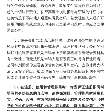
行的任何数据修改、言论发表、款项支付等操作行为可能引
起的一切法律责任。你应高度重视对帐号与密码的保密，在
任何情况下不向他人透露帐号及密码。若发现他人未经许可
使用你的帐号或发生其他任何安全漏洞问题时，你应当立即
通知公司。
3.5 在丢失帐号或遗忘密码时，你可遵照公司的申诉途
径及时申诉请求找回帐号或密码。你理解并认可，公司的密
码找回机制仅需要识别申诉单上所填资料与系统记录资料具
有一致性，而无法识别申诉人是否系真正帐号有权使用者。
公司特别提醒你应妥善保管你的帐号和密码。当你使用完毕
后，应安全退出。如因你保管不当等自身原因或其他不可抗
因素导致遭受盗号或密码丢失，你将自行承担相应责任。
3.6 在注册、使用和管理帐号时，你应保证注册帐号时
填写的身份信息的真实性，请你在注册、管理帐号时使用真
实、准确、合法、有效的相关身份证明材料及必要信息（包
括你的姓名及电子邮件地址、联系电话、联系地址等）。依