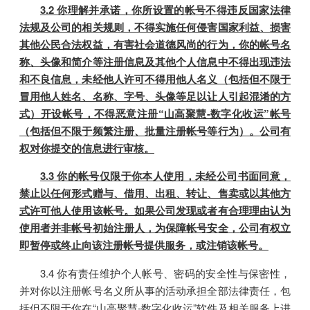
3.2 你理解并承诺，你所设置的帐号不得违反国家法律
法规及公司的相关规则，不得实施任何侵害国家利益、损害
其他公民合法权益，有害社会道德风尚的行为，你的帐号名
称、头像和简介等注册信息及其他个人信息中不得出现违法
和不良信息，未经他人许可不得用他人名义（包括但不限于
冒用他人姓名、名称、字号、头像等足以让人引起混淆的方
式）开设帐号，不得恶意注册“山高聚慧-数字化收运”帐号
（包括但不限于频繁注册、批量注册帐号等行为）。公司有
权对你提交的信息进行审核。
3.3 你的帐号仅限于你本人使用，未经公司书面同意，
禁止以任何形式赠与、借用、出租、转让、售卖或以其他方
式许可他人使用该帐号。如果公司发现或者有合理理由认为
使用者并非帐号初始注册人，为保障帐号安全，公司有权立
即暂停或终止向该注册帐号提供服务，或注销该帐号。
3.4 你有责任维护个人帐号、密码的安全性与保密性，
并对你以注册帐号名义所从事的活动承担全部法律责任，包
括但不限于你在“山高聚慧-数字化收运”软件及相关服务上进